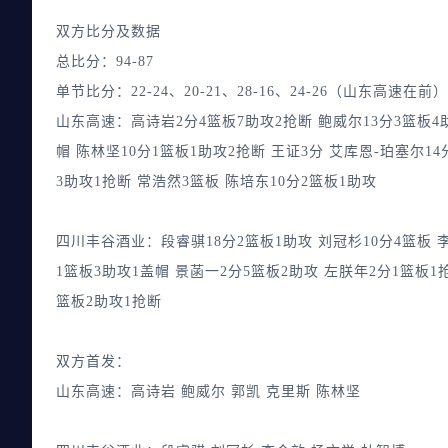
双方比分及数据
总比分：94-87
单节比分：22-24、20-21、28-16、24-26（山东高速在前）
山东高速：高诗岩2分4篮板7助攻2抢断 鲍威尔13分3篮板4助
帽 陈林坚10分1篮板1助攻2抢断 王证3分 艾库恩-珀塞尔1
3助攻1抢断 常浩然3篮板 陈培东10分2篮板1助攻
四川丰谷酒业：段睿骐18分2篮板1助攻 刘冠杉10分4篮板 李
1篮板3助攻1盖帽 景菡一2分5篮板2助攻 左朕年2分1篮板1
篮板2助攻1抢断
双方首发：
山东高速：高诗岩 鲍威尔 郭凯 克里斯 陈林坚