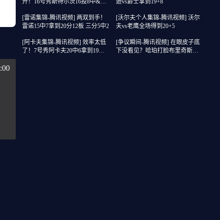
开！16号秀斯特尔茨16投8中&三
逊vs爵士拿到19+8
分8中2得到22分2板6助
[雷诺集锦-腾讯视频] 两双到手！
[沃尔夫个人集锦-腾讯视频] 沃尔
雷诺15中7拿到20分12板 三分5中2
夫vs老鹰全场得到20+5
[阿卡夫集锦-腾讯视频] 效率太低
[争议瞬间-腾讯视频] 在眼皮子底
了！7号秀阿卡夫20中6拿到19分3
下没看见？哈珀打脸布里奇斯没
板7助2断1帽 4失误
吹福斯特给了个争球？
:00