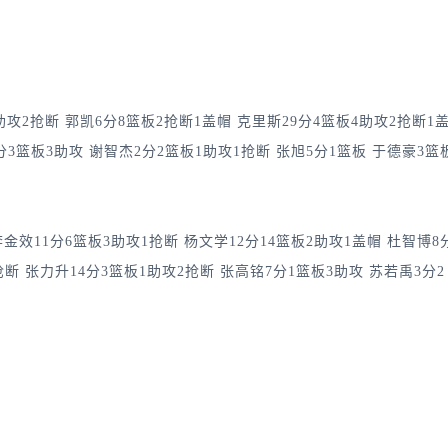
攻2抢断 郭凯6分8篮板2抢断1盖帽 克里斯29分4篮板4助攻2抢断1
4分3篮板3助攻 谢智杰2分2篮板1助攻1抢断 张旭5分1篮板 于德豪3篮
金效11分6篮板3助攻1抢断 杨文学12分14篮板2助攻1盖帽 杜智博8
抢断 张力升14分3篮板1助攻2抢断 张高铭7分1篮板3助攻 苏若禹3分2